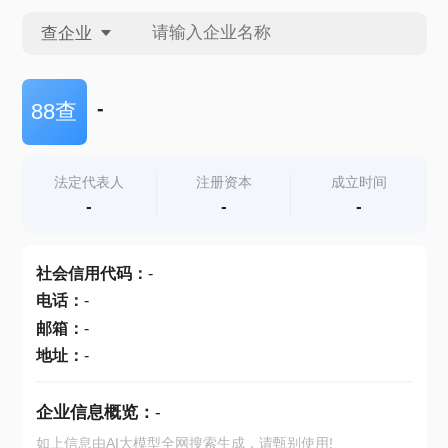
查企业
查企业
-
88查
查招投标
法定代表人
注册资本
成立时间
-
-
-
查产地
社会信用代码
：
-
电话
：
-
邮箱
：
-
地址
：
-
企业信息概览：
-
如上信息由AI大模型全网搜索生成，请甄别使用!