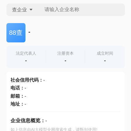
查企业
查企业
-
88查
查招投标
法定代表人
注册资本
成立时间
-
-
-
查产地
社会信用代码
：
-
电话
：
-
邮箱
：
-
地址
：
-
企业信息概览：
-
如上信息由AI大模型全网搜索生成，请甄别使用!