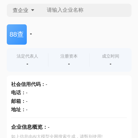
查企业
查企业
-
88查
查招投标
法定代表人
注册资本
成立时间
-
-
-
查产地
社会信用代码
：
-
电话
：
-
邮箱
：
-
地址
：
-
企业信息概览：
-
如上信息由AI大模型全网搜索生成，请甄别使用!