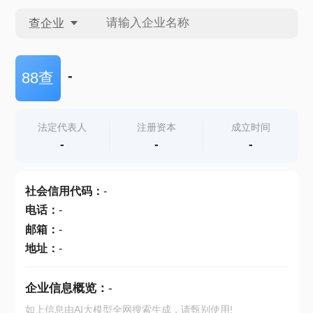
查企业
查企业
-
88查
查招投标
法定代表人
注册资本
成立时间
-
-
-
查产地
社会信用代码
：
-
电话
：
-
邮箱
：
-
地址
：
-
企业信息概览：
-
如上信息由AI大模型全网搜索生成，请甄别使用!