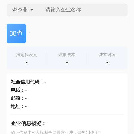
查企业
查企业
-
88查
查招投标
法定代表人
注册资本
成立时间
-
-
-
查产地
社会信用代码
：
-
电话
：
-
邮箱
：
-
地址
：
-
企业信息概览：
-
如上信息由AI大模型全网搜索生成，请甄别使用!