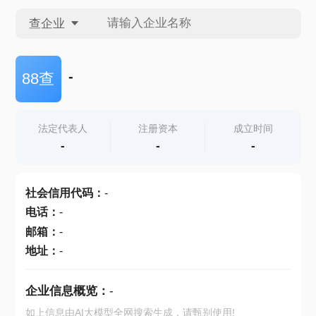
查企业
查企业
-
88查
查招投标
法定代表人
注册资本
成立时间
-
-
-
查产地
社会信用代码
：
-
电话
：
-
邮箱
：
-
地址
：
-
企业信息概览：
-
如上信息由AI大模型全网搜索生成，请甄别使用!