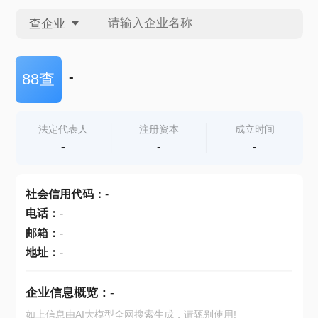
查企业
查企业
-
88查
查招投标
法定代表人
注册资本
成立时间
-
-
-
查产地
社会信用代码
：
-
电话
：
-
邮箱
：
-
地址
：
-
企业信息概览：
-
如上信息由AI大模型全网搜索生成，请甄别使用!