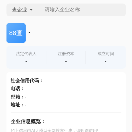
查企业
查企业
-
88查
查招投标
法定代表人
注册资本
成立时间
-
-
-
查产地
社会信用代码
：
-
电话
：
-
邮箱
：
-
地址
：
-
企业信息概览：
-
如上信息由AI大模型全网搜索生成，请甄别使用!