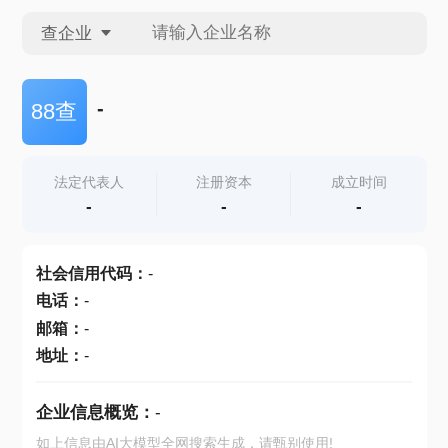
查企业
查企业
-
88查
查招投标
法定代表人
注册资本
成立时间
-
-
-
查产地
社会信用代码
：
-
电话
：
-
邮箱
：
-
地址
：
-
企业信息概览：
-
如上信息由AI大模型全网搜索生成，请甄别使用!