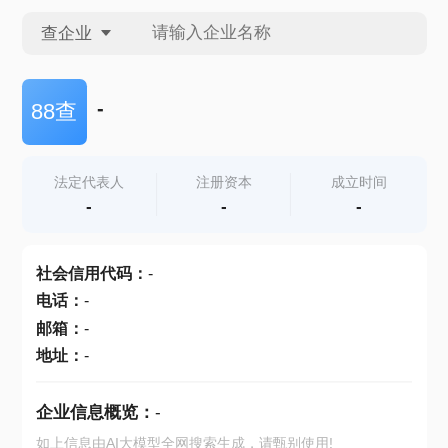
查企业
查企业
-
88查
查招投标
法定代表人
注册资本
成立时间
-
-
-
查产地
社会信用代码
：
-
电话
：
-
邮箱
：
-
地址
：
-
企业信息概览：
-
如上信息由AI大模型全网搜索生成，请甄别使用!