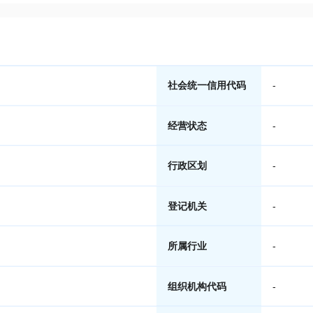
社会统一信用代码
-
经营状态
-
行政区划
-
登记机关
-
所属行业
-
组织机构代码
-