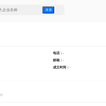
搜 索
电话
：
-
邮箱
：
-
成立时间
：
-
用!