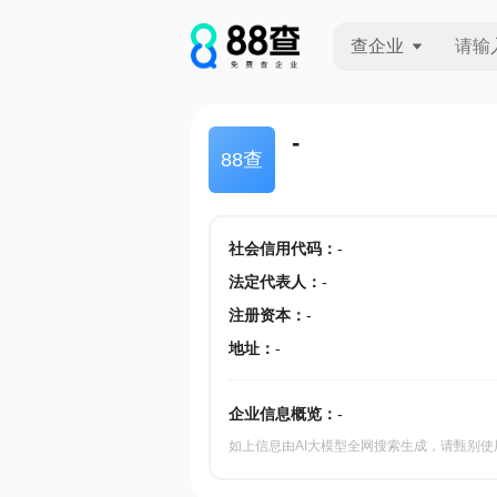
查企业
查企业
-
88查
查招投标
查产地
社会信用代码
：
-
法定代表人
：
-
注册资本
：
-
地址
：
-
企业信息概览：
-
如上信息由AI大模型全网搜索生成，请甄别使