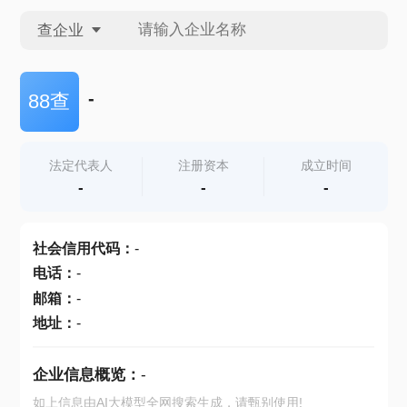
查企业
查企业
-
88查
查招投标
法定代表人
注册资本
成立时间
-
-
-
查产地
社会信用代码
：
-
电话
：
-
邮箱
：
-
地址
：
-
企业信息概览：
-
如上信息由AI大模型全网搜索生成，请甄别使用!