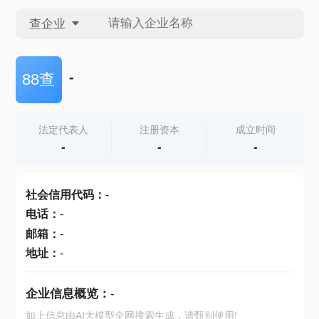
查企业
查企业
-
88查
查招投标
法定代表人
注册资本
成立时间
-
-
-
查产地
社会信用代码
：
-
电话
：
-
邮箱
：
-
地址
：
-
企业信息概览：
-
如上信息由AI大模型全网搜索生成，请甄别使用!