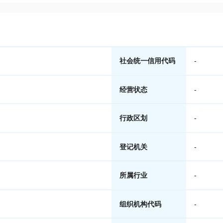
社会统一信用代码
-
经营状态
-
行政区划
-
登记机关
-
所属行业
-
组织机构代码
-