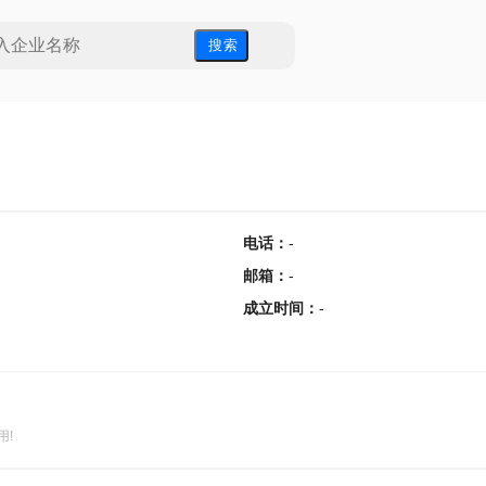
搜 索
电话
：
-
邮箱
：
-
成立时间
：
-
用!