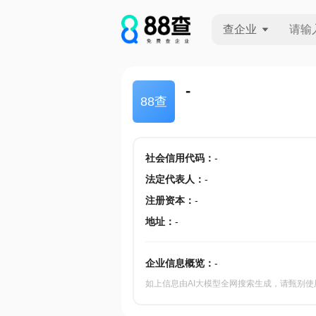
查企业
查企业
-
88查
查招投标
查产地
社会信用代码
：
-
法定代表人
：
-
注册资本
：
-
地址
：
-
企业信息概览：
-
如上信息由AI大模型全网搜索生成，请甄别使