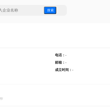
搜 索
电话
：
-
邮箱
：
-
成立时间
：
-
用!