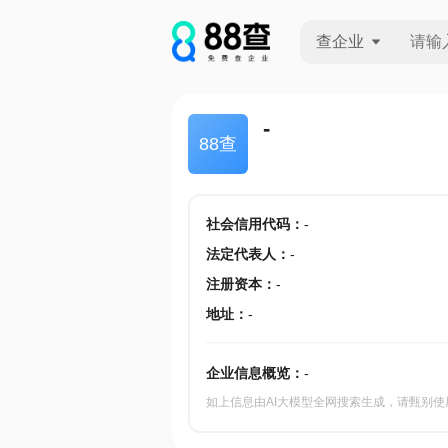
查企业
查企业
-
88查
查招投标
查产地
社会信用代码
：
-
法定代表人
：
-
注册资本
：
-
地址
：
-
企业信息概览：
-
如上信息由AI大模型全网搜索生成，请甄别使