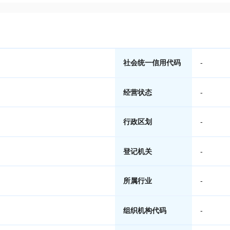
社会统一信用代码
-
经营状态
-
行政区划
-
登记机关
-
所属行业
-
组织机构代码
-