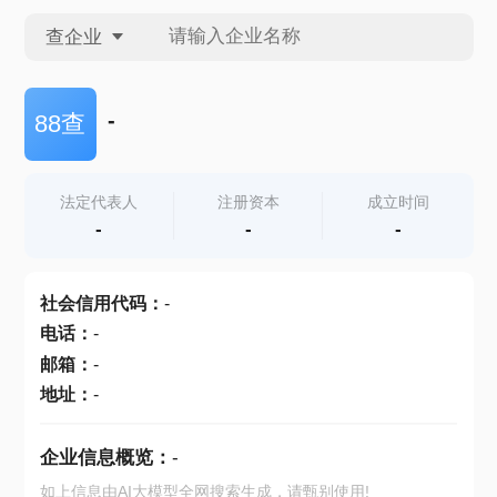
查企业
查企业
-
88查
查招投标
法定代表人
注册资本
成立时间
-
-
-
查产地
社会信用代码
：
-
电话
：
-
邮箱
：
-
地址
：
-
企业信息概览：
-
如上信息由AI大模型全网搜索生成，请甄别使用!