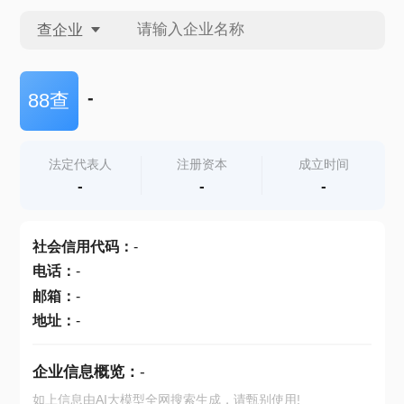
查企业
查企业
-
88查
查招投标
法定代表人
注册资本
成立时间
-
-
-
查产地
社会信用代码
：
-
电话
：
-
邮箱
：
-
地址
：
-
企业信息概览：
-
如上信息由AI大模型全网搜索生成，请甄别使用!