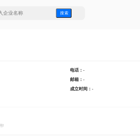
搜 索
电话
：
-
邮箱
：
-
成立时间
：
-
用!