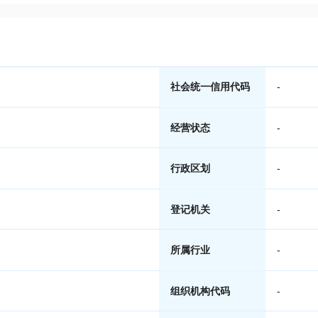
社会统一信用代码
-
经营状态
-
行政区划
-
登记机关
-
所属行业
-
组织机构代码
-