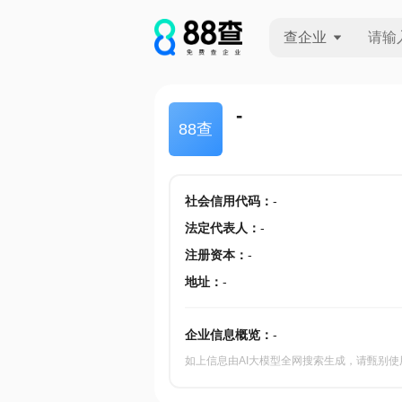
查企业
查企业
-
88查
查招投标
查产地
社会信用代码
：
-
法定代表人
：
-
注册资本
：
-
地址
：
-
企业信息概览：
-
如上信息由AI大模型全网搜索生成，请甄别使