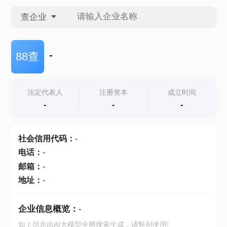
查企业
查企业
-
88查
查招投标
法定代表人
注册资本
成立时间
-
-
-
查产地
社会信用代码
：
-
电话
：
-
邮箱
：
-
地址
：
-
企业信息概览：
-
如上信息由AI大模型全网搜索生成，请甄别使用!