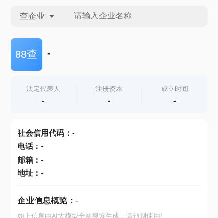
查企业
查企业
-
88查
查招投标
法定代表人
注册资本
成立时间
-
-
-
查产地
社会信用代码
：
-
电话
：
-
邮箱
：
-
地址
：
-
企业信息概览：
-
如上信息由AI大模型全网搜索生成，请甄别使用!