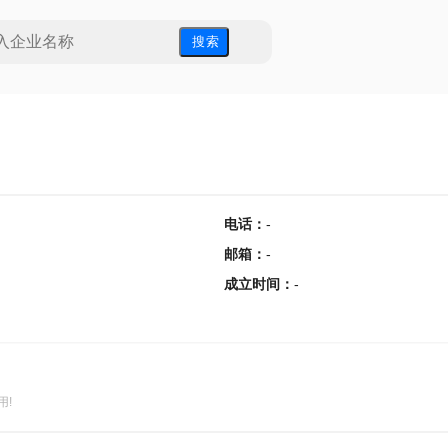
搜 索
电话
：
-
邮箱
：
-
成立时间
：
-
用!