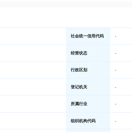
社会统一信用代码
-
经营状态
-
行政区划
-
登记机关
-
所属行业
-
组织机构代码
-