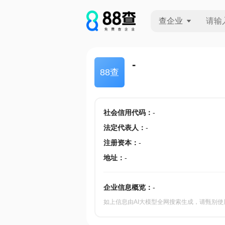
查企业
查企业
-
88查
查招投标
查产地
社会信用代码
：
-
法定代表人
：
-
注册资本
：
-
地址
：
-
企业信息概览：
-
如上信息由AI大模型全网搜索生成，请甄别使