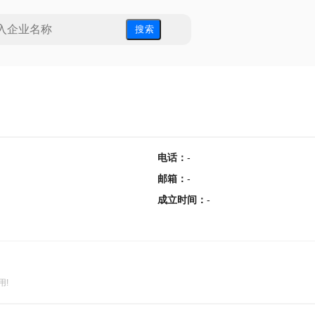
搜 索
电话
：
-
邮箱
：
-
成立时间
：
-
用!