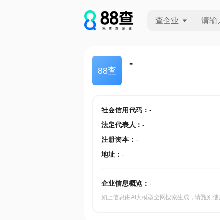
查企业
查企业
-
88查
查招投标
查产地
社会信用代码
：
-
法定代表人
：
-
注册资本
：
-
地址
：
-
企业信息概览：
-
如上信息由AI大模型全网搜索生成，请甄别使