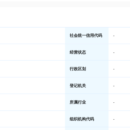
社会统一信用代码
-
经营状态
-
行政区划
-
登记机关
-
所属行业
-
组织机构代码
-