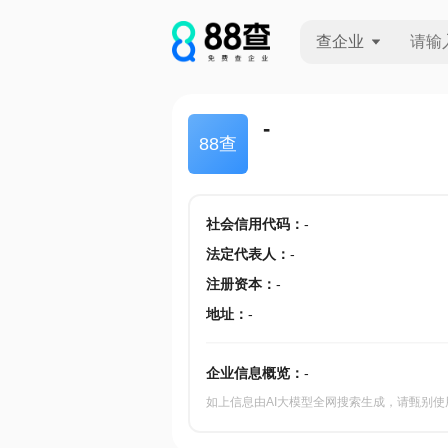
查企业
查企业
-
88查
查招投标
查产地
社会信用代码
：
-
法定代表人
：
-
注册资本
：
-
地址
：
-
企业信息概览：
-
如上信息由AI大模型全网搜索生成，请甄别使