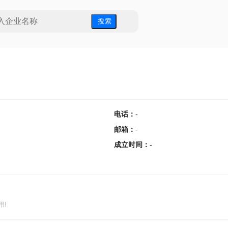
搜 索
电话
：
-
邮箱
：
-
成立时间
：
-
用!