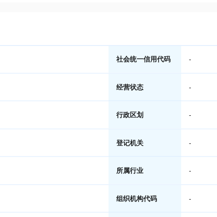
社会统一信用代码
-
经营状态
-
行政区划
-
登记机关
-
所属行业
-
组织机构代码
-