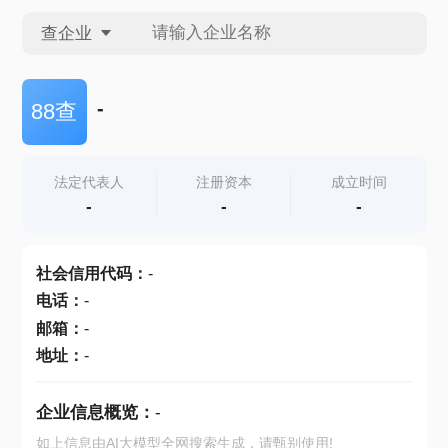
查企业
查企业
-
88查
查招投标
法定代表人
注册资本
成立时间
-
-
-
查产地
社会信用代码
：
-
电话
：
-
邮箱
：
-
地址
：
-
企业信息概览：
-
如上信息由AI大模型全网搜索生成，请甄别使用!