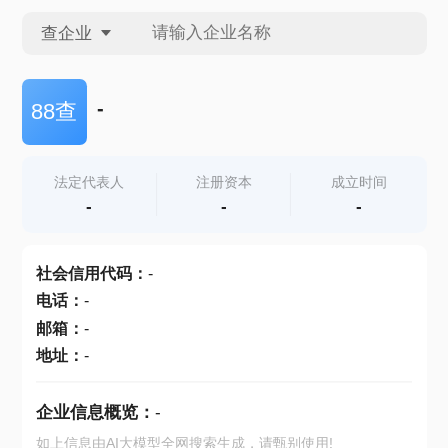
查企业
查企业
-
88查
查招投标
法定代表人
注册资本
成立时间
-
-
-
查产地
社会信用代码
：
-
电话
：
-
邮箱
：
-
地址
：
-
企业信息概览：
-
如上信息由AI大模型全网搜索生成，请甄别使用!