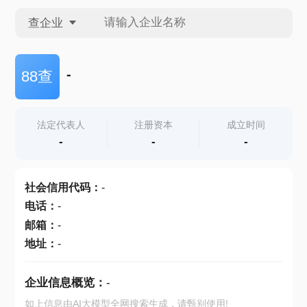
查企业
查企业
-
88查
查招投标
法定代表人
注册资本
成立时间
-
-
-
查产地
社会信用代码
：
-
电话
：
-
邮箱
：
-
地址
：
-
企业信息概览：
-
如上信息由AI大模型全网搜索生成，请甄别使用!