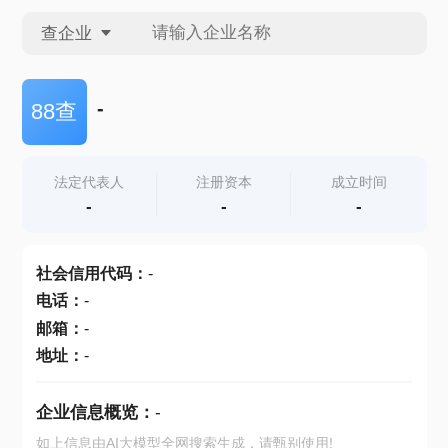
查企业
查企业
-
88查
查招投标
法定代表人
注册资本
成立时间
-
-
-
查产地
社会信用代码
：
-
电话
：
-
邮箱
：
-
地址
：
-
企业信息概览：
-
如上信息由AI大模型全网搜索生成，请甄别使用!