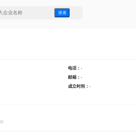
搜 索
电话
：
-
邮箱
：
-
成立时间
：
-
用!