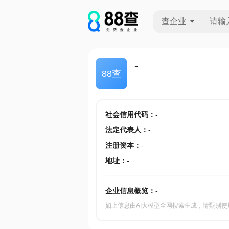
查企业
查企业
-
88查
查招投标
查产地
社会信用代码
：
-
法定代表人
：
-
注册资本
：
-
地址
：
-
企业信息概览：
-
如上信息由AI大模型全网搜索生成，请甄别使