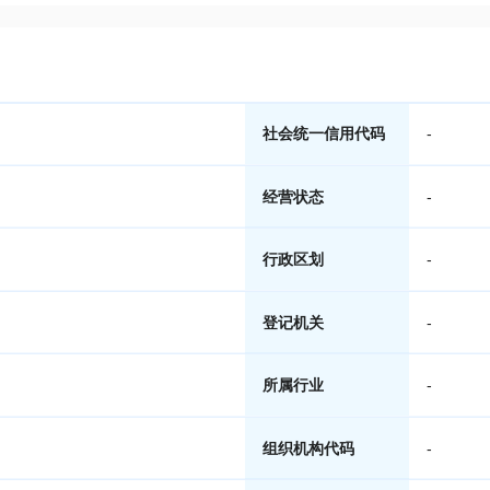
社会统一信用代码
-
经营状态
-
行政区划
-
登记机关
-
所属行业
-
组织机构代码
-