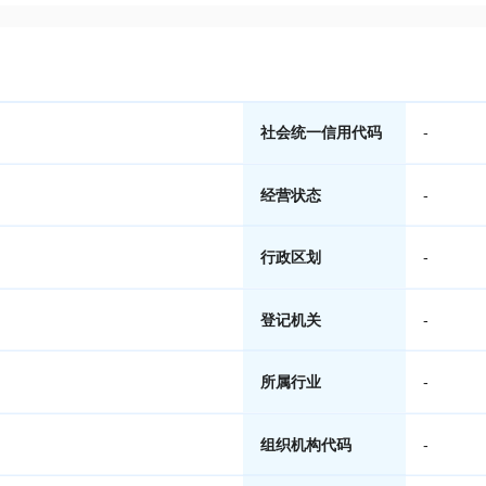
社会统一信用代码
-
经营状态
-
行政区划
-
登记机关
-
所属行业
-
组织机构代码
-