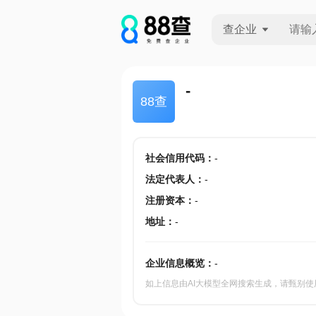
查企业
查企业
-
88查
查招投标
查产地
社会信用代码
：
-
法定代表人
：
-
注册资本
：
-
地址
：
-
企业信息概览：
-
如上信息由AI大模型全网搜索生成，请甄别使