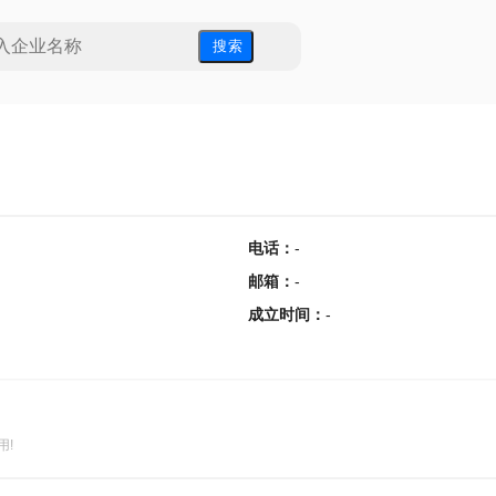
搜 索
电话
：
-
邮箱
：
-
成立时间
：
-
用!