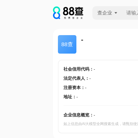
查企业
查企业
-
88查
查招投标
查产地
社会信用代码
：
-
法定代表人
：
-
注册资本
：
-
地址
：
-
企业信息概览：
-
如上信息由AI大模型全网搜索生成，请甄别使