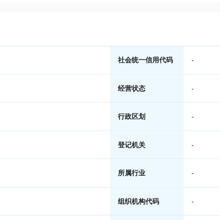
社会统一信用代码
-
经营状态
-
行政区划
-
登记机关
-
所属行业
-
组织机构代码
-