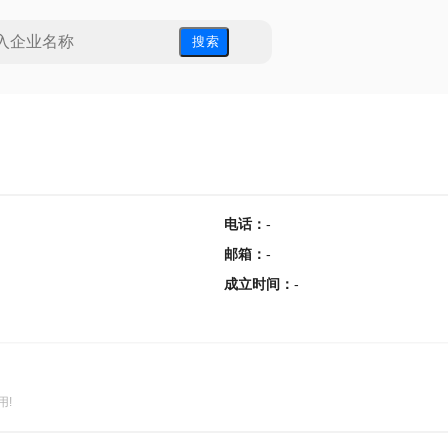
搜 索
电话
：
-
邮箱
：
-
成立时间
：
-
用!