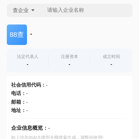
查企业
查企业
-
88查
查招投标
法定代表人
注册资本
成立时间
-
-
-
查产地
社会信用代码
：
-
电话
：
-
邮箱
：
-
地址
：
-
企业信息概览：
-
如上信息由AI大模型全网搜索生成，请甄别使用!