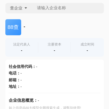
查企业
查企业
-
88查
查招投标
法定代表人
注册资本
成立时间
-
-
-
查产地
社会信用代码
：
-
电话
：
-
邮箱
：
-
地址
：
-
企业信息概览：
-
如上信息由AI大模型全网搜索生成，请甄别使用!