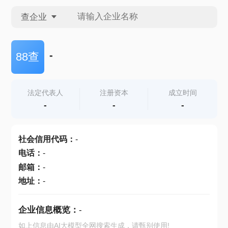
查企业
查企业
-
88查
查招投标
法定代表人
注册资本
成立时间
-
-
-
查产地
社会信用代码
：
-
电话
：
-
邮箱
：
-
地址
：
-
企业信息概览：
-
如上信息由AI大模型全网搜索生成，请甄别使用!