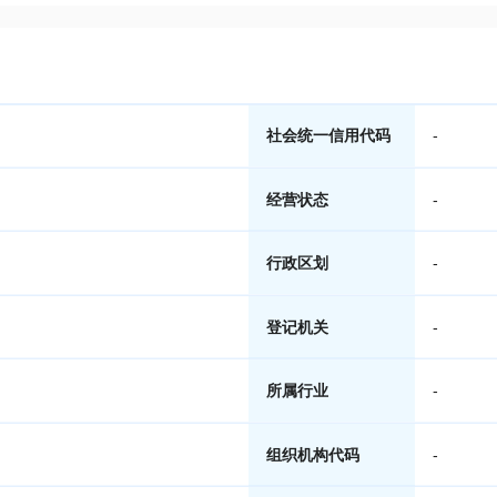
社会统一信用代码
-
经营状态
-
行政区划
-
登记机关
-
所属行业
-
组织机构代码
-