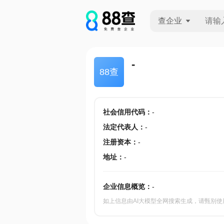
查企业
查企业
-
88查
查招投标
查产地
社会信用代码
：
-
法定代表人
：
-
注册资本
：
-
地址
：
-
企业信息概览：
-
如上信息由AI大模型全网搜索生成，请甄别使