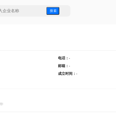
搜 索
电话
：
-
邮箱
：
-
成立时间
：
-
用!