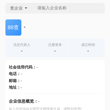
查企业
查企业
-
88查
查招投标
法定代表人
注册资本
成立时间
-
-
-
查产地
社会信用代码
：
-
电话
：
-
邮箱
：
-
地址
：
-
企业信息概览：
-
如上信息由AI大模型全网搜索生成，请甄别使用!