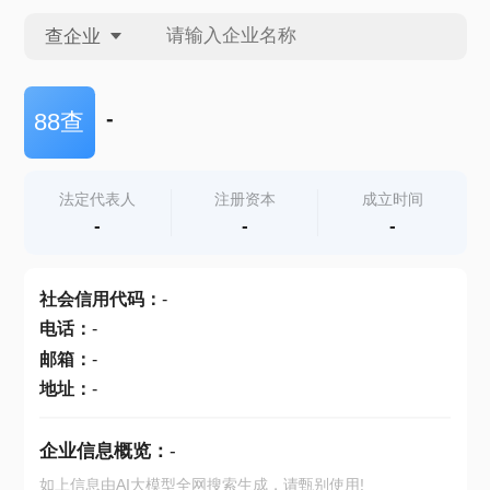
查企业
查企业
-
88查
查招投标
法定代表人
注册资本
成立时间
-
-
-
查产地
社会信用代码
：
-
电话
：
-
邮箱
：
-
地址
：
-
企业信息概览：
-
如上信息由AI大模型全网搜索生成，请甄别使用!