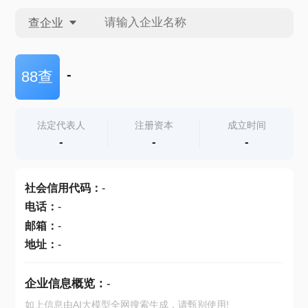
查企业
查企业
-
88查
查招投标
法定代表人
注册资本
成立时间
-
-
-
查产地
社会信用代码
：
-
电话
：
-
邮箱
：
-
地址
：
-
企业信息概览：
-
如上信息由AI大模型全网搜索生成，请甄别使用!