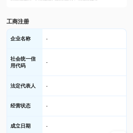
工商注册
企业名称
-
社会统一信
-
用代码
法定代表人
-
经营状态
-
成立日期
-