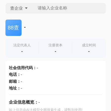
查企业
查企业
-
88查
查招投标
法定代表人
注册资本
成立时间
-
-
-
查产地
社会信用代码
：
-
电话
：
-
邮箱
：
-
地址
：
-
企业信息概览：
-
如上信息由AI大模型全网搜索生成，请甄别使用!