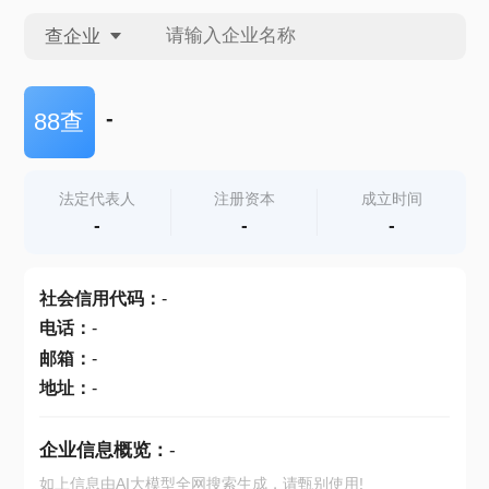
查企业
查企业
-
88查
查招投标
法定代表人
注册资本
成立时间
-
-
-
查产地
社会信用代码
：
-
电话
：
-
邮箱
：
-
地址
：
-
企业信息概览：
-
如上信息由AI大模型全网搜索生成，请甄别使用!