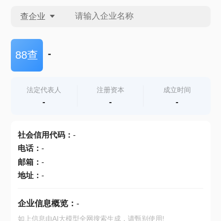
查企业
查企业
-
88查
查招投标
法定代表人
注册资本
成立时间
-
-
-
查产地
社会信用代码
：
-
电话
：
-
邮箱
：
-
地址
：
-
企业信息概览：
-
如上信息由AI大模型全网搜索生成，请甄别使用!