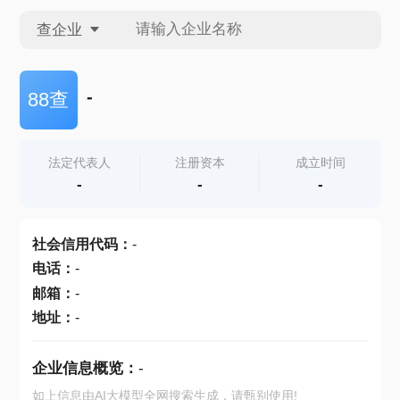
查企业
查企业
-
88查
查招投标
法定代表人
注册资本
成立时间
-
-
-
查产地
社会信用代码
：
-
电话
：
-
邮箱
：
-
地址
：
-
企业信息概览：
-
如上信息由AI大模型全网搜索生成，请甄别使用!