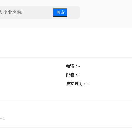
搜 索
电话
：
-
邮箱
：
-
成立时间
：
-
用!