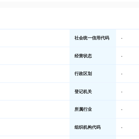
社会统一信用代码
-
经营状态
-
行政区划
-
登记机关
-
所属行业
-
组织机构代码
-