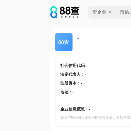
查企业
查企业
-
88查
查招投标
查产地
社会信用代码
：
-
法定代表人
：
-
注册资本
：
-
地址
：
-
企业信息概览：
-
如上信息由AI大模型全网搜索生成，请甄别使