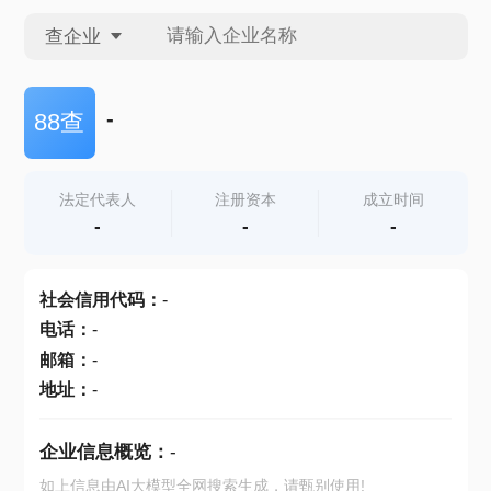
查企业
查企业
-
88查
查招投标
法定代表人
注册资本
成立时间
-
-
-
查产地
社会信用代码
：
-
电话
：
-
邮箱
：
-
地址
：
-
企业信息概览：
-
如上信息由AI大模型全网搜索生成，请甄别使用!