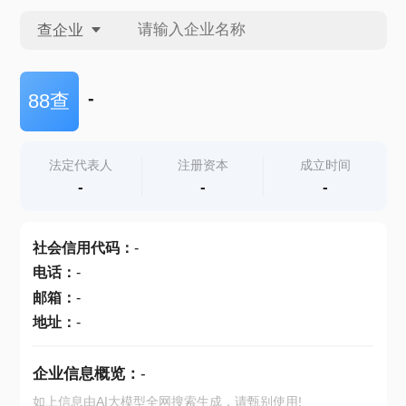
查企业
查企业
-
88查
查招投标
法定代表人
注册资本
成立时间
-
-
-
查产地
社会信用代码
：
-
电话
：
-
邮箱
：
-
地址
：
-
企业信息概览：
-
如上信息由AI大模型全网搜索生成，请甄别使用!