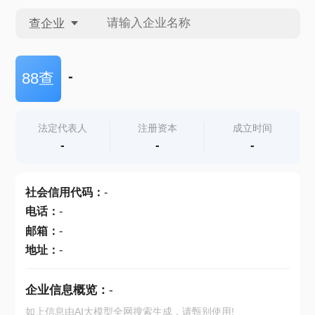
查企业
查企业
-
88查
查招投标
法定代表人
注册资本
成立时间
-
-
-
查产地
社会信用代码
：
-
电话
：
-
邮箱
：
-
地址
：
-
企业信息概览：
-
如上信息由AI大模型全网搜索生成，请甄别使用!