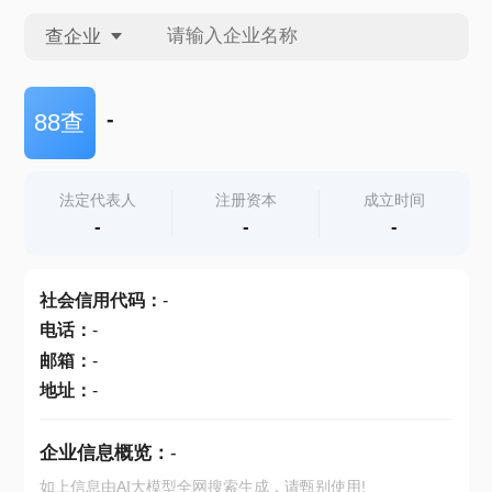
查企业
查企业
-
88查
查招投标
法定代表人
注册资本
成立时间
-
-
-
查产地
社会信用代码
：
-
电话
：
-
邮箱
：
-
地址
：
-
企业信息概览：
-
如上信息由AI大模型全网搜索生成，请甄别使用!