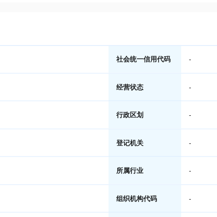
社会统一信用代码
-
经营状态
-
行政区划
-
登记机关
-
所属行业
-
组织机构代码
-