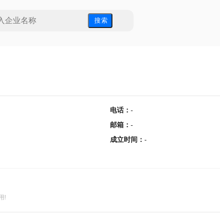
搜 索
电话
：
-
邮箱
：
-
成立时间
：
-
用!