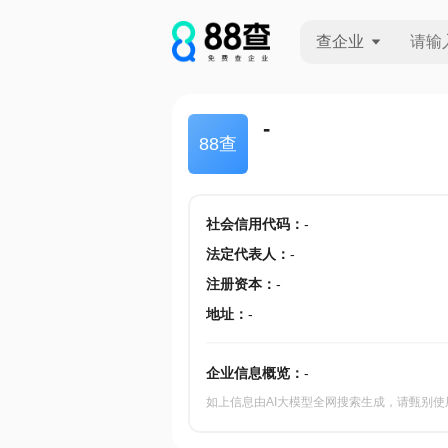
查企业
查企业
-
88查
查招投标
查产地
社会信用代码
：
-
法定代表人
：
-
注册资本
：
-
地址
：
-
企业信息概览：
-
如上信息由AI大模型全网搜索生成，请甄别使