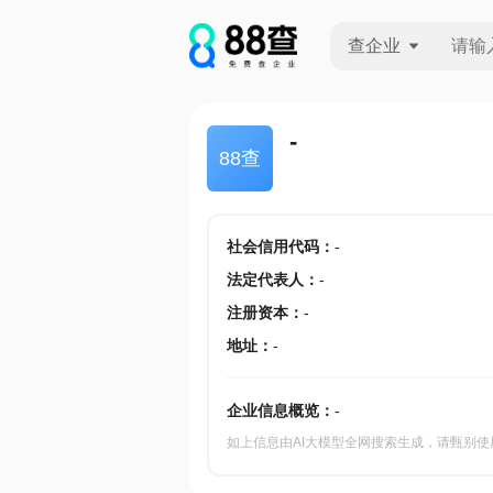
查企业
查企业
-
88查
查招投标
查产地
社会信用代码
：
-
法定代表人
：
-
注册资本
：
-
地址
：
-
企业信息概览：
-
如上信息由AI大模型全网搜索生成，请甄别使