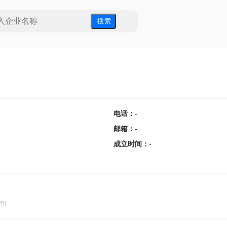
搜 索
电话
：
-
邮箱
：
-
成立时间
：
-
用!