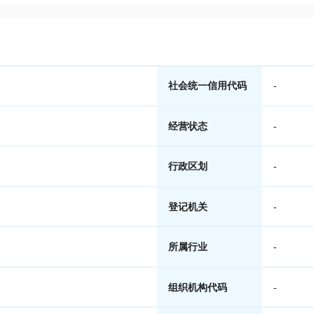
社会统一信用代码
-
经营状态
-
行政区划
-
登记机关
-
所属行业
-
组织机构代码
-