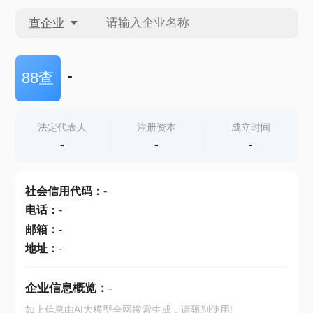
查企业
查企业
-
88查
查招投标
法定代表人
注册资本
成立时间
-
-
-
查产地
社会信用代码
：
-
电话
：
-
邮箱
：
-
地址
：
-
企业信息概览：
-
如上信息由AI大模型全网搜索生成，请甄别使用!